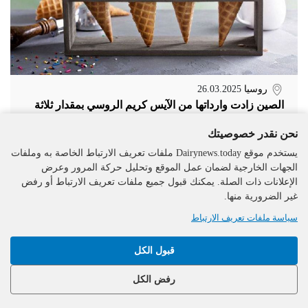
روسيا
26.03.2025
الصين زادت وارداتها من الآيس كريم الروسي بمقدار ثلاثة
أضعاف في فبراير مقارنة بشهر يناير
نحن نقدر خصوصيتك
يستخدم موقع Dairynews.today ملفات تعريف الارتباط الخاصة به وملفات
الجهات الخارجية لضمان عمل الموقع وتحليل حركة المرور وعرض
الإعلانات ذات الصلة. يمكنك قبول جميع ملفات تعريف الارتباط أو رفض
غير الضرورية منها.
سياسة ملفات تعريف الارتباط
قبول الكل
The DairyNews, جميع الحقوق
رفض الكل
محفوظة، 2000-2026