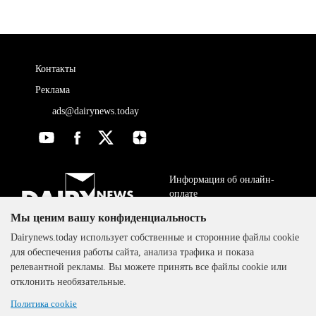
Контакты
Реклама
ads@dairynews.today
Информация об онлайн-
оплате
Мы ценим вашу конфиденциальность
ДОГОВОР-ОФЕРТА
The DairyNews, все права
Dairynews.today использует собственные и сторонние файлы cookie
Политика
защищены, 2000-2024
для обеспечения работы сайта, анализа трафика и показа
конфиденциальности
релевантной рекламы. Вы можете принять все файлы cookie или
отклонить необязательные.
Политика cookie