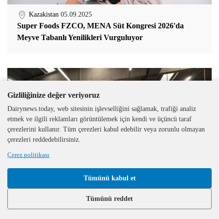
Kazakistan
05.09.2025
Super Foods FZCO, MENA Süt Kongresi 2026'da
Meyve Tabanlı Yenilikleri Vurguluyor
Gizliliğinize değer veriyoruz
Dairynews.today, web sitesinin işlevselliğini sağlamak, trafiği analiz
etmek ve ilgili reklamları görüntülemek için kendi ve üçüncü taraf
çerezlerini kullanır. Tüm çerezleri kabul edebilir veya zorunlu olmayan
çerezleri reddedebilirsiniz.
Çerez politikası
Tümünü kabul et
Tümünü reddet
İtalya
09.07.2025
Greatview İtalya'da Aseptik Karton Ambalaj Tesisi