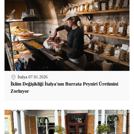
İtalya
07.01.2026
İklim Değişikliği İtalya'nın Burrata Peyniri Üretimini
Zorluyor