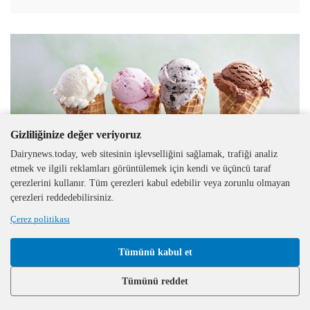
Gizliliğinize değer veriyoruz
Dairynews.today, web sitesinin işlevselliğini sağlamak, trafiği analiz
etmek ve ilgili reklamları görüntülemek için kendi ve üçüncü taraf
çerezlerini kullanır. Tüm çerezleri kabul edebilir veya zorunlu olmayan
çerezleri reddedebilirsiniz.
Çerez politikası
Rusya
26.03.2025
Çin, Rus dondurması ithalatını Şubat ayında Ocak
Tümünü kabul et
ayına göre üç katına çıkardı
Tümünü reddet