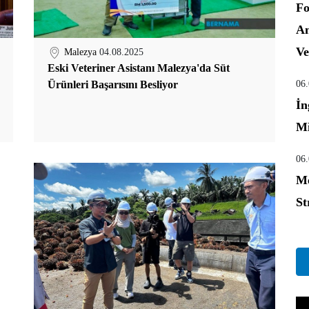
Fo
An
Ve
Malezya
04.08.2025
Eski Veteriner Asistanı Malezya'da Süt
Ürünleri Başarısını Besliyor
06
İn
Mi
06
Me
St