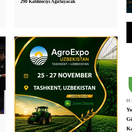
290 Katılımcıyı Ağırlayacak
01
Yu
Gü
Ka