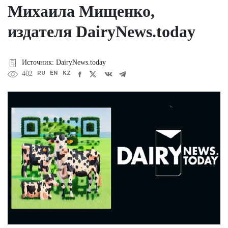
Михаила Мищенко,
издателя DairyNews.today
Источник: DairyNews.today
RU
EN
KZ
402