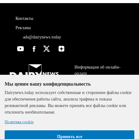
Контакты
Реклама
ads@dairynews.today
Информация об онлайн-
оплате
Мы ценим вашу конфиденциальность
ДОГОВОР-ОФЕРТА
The DairyNews, все права
Dairynews.today использует собственные и сторонние файлы cookie
Политика
защищены, 2000-2024
для обеспечения работы сайта, анализа трафика и показа
конфиденциальности
релевантной рекламы. Вы можете принять все файлы cookie или
отклонить необязательные.
Политика cookie
Принять все