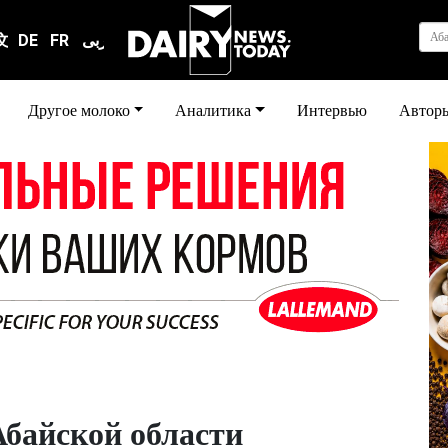
Аб
文
DE
FR
عربى
Другое молоко
Аналитика
Интервью
Автор
Абайской области