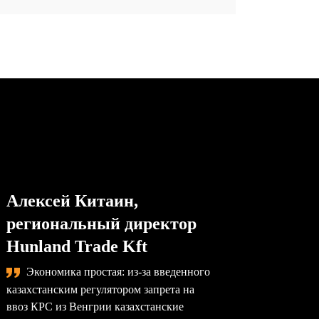
Алексей Китаин,
Степа
региональный директор
упра
Hunland Trade Kft
комп
Экономика простая: из-за введенного
Сама
казахстанским регулятором запрета на
назревае
ввоз КРС из Венгрии казахстанские
произво