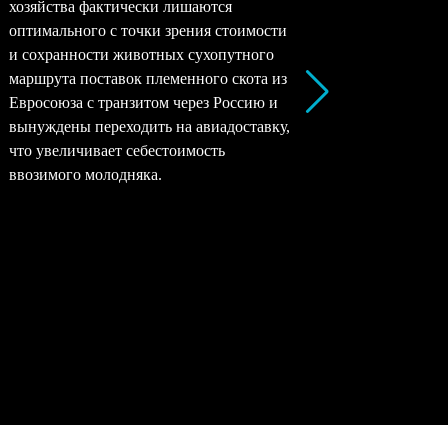
хозяйства фактически лишаются
перерабо
оптимального с точки зрения стоимости
заводы –
и сохранности животных сухопутного
перерабо
маршрута поставок племенного скота из
все моло
Евросоюза с транзитом через Россию и
снижать 
вынуждены переходить на авиадоставку,
рентабел
что увеличивает себестоимость
окупаемо
ввозимого молодняка.