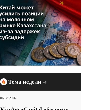
Тема недели
06.08.2026
KazAgroCapital обжалует