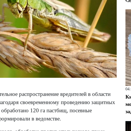
04
ельное распространение вредителей в области
Ки
лагодаря своевременному проведению защитных
мо
н обработано 120 га пастбищ, посевные
за
формировали в ведомстве.