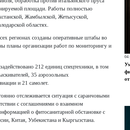
 июля, обработка против итальянского пруса
ланируемой площади. Работы полностью
хстанской, Жамбылской, Жетысуской,
лодарской областях.
всех регионах созданы оперативные штабы во
ены планы организации работ по мониторингу и
04
Ум
адействовано 212 единиц спецтехники, в том
фи
ыскивателей, 35 аэрозольных
от
виации и 21 самолет.
тоянно отслеживается ситуация с саранчовыми
тствии с соглашениями о взаимном
информацией о фитосанитарной обстановке с
сии, Китая, Узбекистана и Кыргызстана.