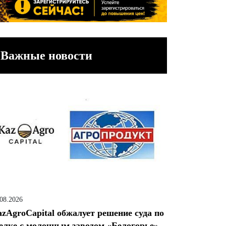
Важные новости
.08.2026
zAgroCapital обжалует решение суда по
елке с молочным заводом «Белогорье»