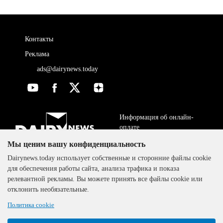
Контакты
Реклама
ads@dairynews.today
Информация об онлайн-
оплате
Мы ценим вашу конфиденциальность
ДОГОВОР-ОФЕРТА
The DairyNews, все права
Dairynews.today использует собственные и сторонние файлы cookie
Политика
защищены, 2000-2024
для обеспечения работы сайта, анализа трафика и показа
конфиденциальности
релевантной рекламы. Вы можете принять все файлы cookie или
отклонить необязательные.
Политика cookie