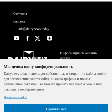
Контакты
Реклама
ads@dairynews.today
Информация об онлайн-
оплате
Мы ценим вашу конфиденциальность
ДОГОВОР-ОФЕРТА
The DairyNews, все права
Dairynews.today использует собственные и сторонние файлы cookie
Политика
защищены, 2000-2024
для обеспечения работы сайта, анализа трафика и показа
конфиденциальности
релевантной рекламы. Вы можете принять все файлы cookie или
отклонить необязательные.
Политика cookie
Принять все