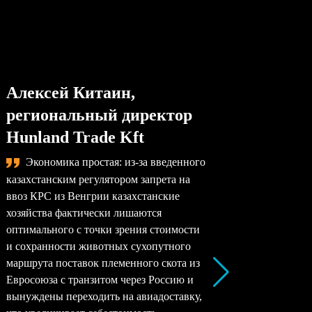
Алексей Китаин,
Степа
региональный директор
упра
Hunland Trade Kft
комп
Экономика простая: из-за введенного
Сама
казахстанским регулятором запрета на
назревае
ввоз КРС из Венгрии казахстанские
произво
хозяйства фактически лишаются
перерабо
оптимального с точки зрения стоимости
заводы –
и сохранности животных сухопутного
перерабо
маршрута поставок племенного скота из
все моло
Евросоюза с транзитом через Россию и
снижать 
вынуждены переходить на авиадоставку,
рентабел