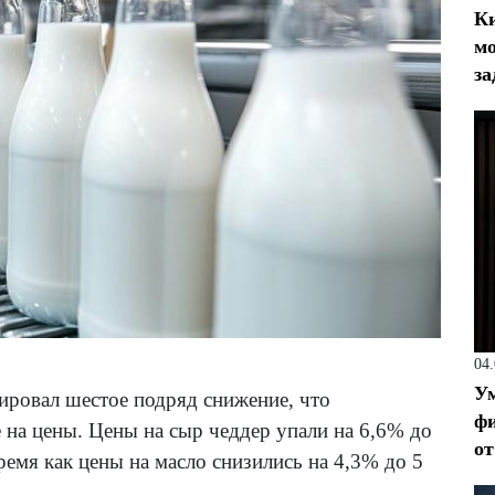
Ки
мо
за
04
Ум
сировал шестое подряд снижение, что
фи
на цены. Цены на сыр чеддер упали на 6,6% до
от
время как цены на масло снизились на 4,3% до 5