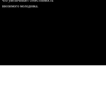
что увеличивает себестоимость
окупаемо
ввозимого молодняка.