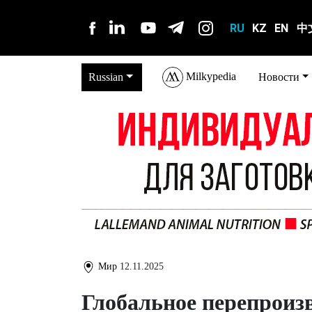
RU
KZ
EN
中
Milkypedia
Russian
Новости
Мир
12.11.2025
Глобальное перепроиз