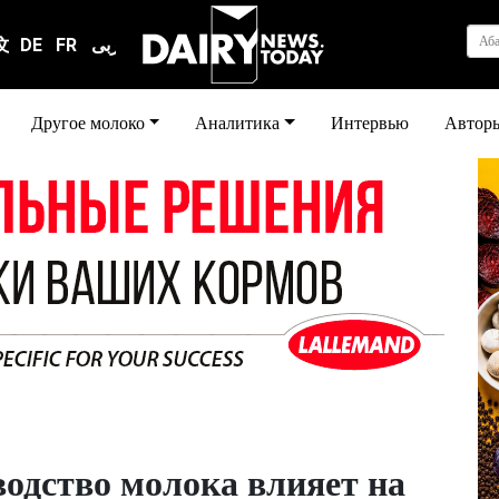
Аб
文
DE
FR
عربى
Другое молоко
Аналитика
Интервью
Автор
водство молока влияет на