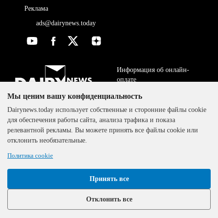
Реклама
ads@dairynews.today
Информация об онлайн-
оплате
Мы ценим вашу конфиденциальность
ДОГОВОР-ОФЕРТА
The DairyNews, все права
Dairynews.today использует собственные и сторонние файлы cookie
Политика
защищены, 2000-2024
для обеспечения работы сайта, анализа трафика и показа
конфиденциальности
релевантной рекламы. Вы можете принять все файлы cookie или
отклонить необязательные.
Политика cookie
Принять все
Отклонить все