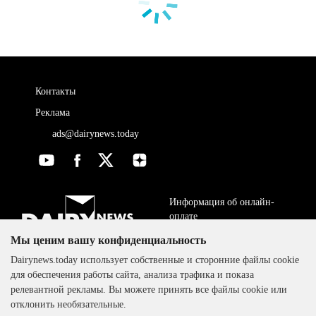
Контакты
Реклама
ads@dairynews.today
Информация об онлайн-
оплате
Мы ценим вашу конфиденциальность
ДОГОВОР-ОФЕРТА
The DairyNews, все права
Dairynews.today использует собственные и сторонние файлы cookie
Политика
защищены, 2000-2024
для обеспечения работы сайта, анализа трафика и показа
конфиденциальности
релевантной рекламы. Вы можете принять все файлы cookie или
отклонить необязательные.