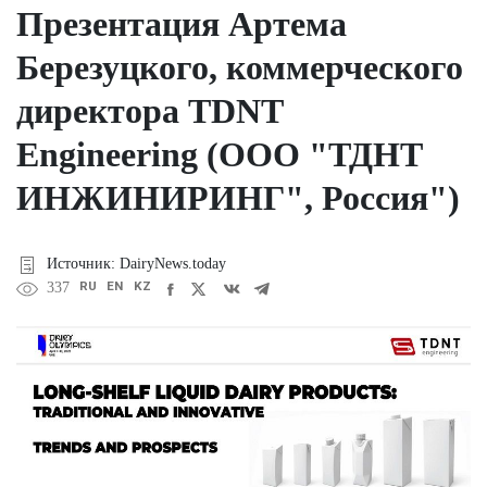
Презентация Артема
Березуцкого, коммерческого
директора TDNT
Engineering (ООО "ТДНТ
ИНЖИНИРИНГ", Россия")
Источник: DairyNews.today
RU
EN
KZ
337