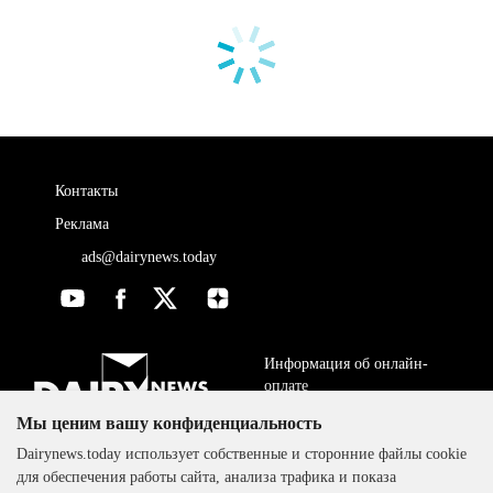
Контакты
Реклама
ads@dairynews.today
Информация об онлайн-
оплате
Мы ценим вашу конфиденциальность
ДОГОВОР-ОФЕРТА
The DairyNews, все права
Dairynews.today использует собственные и сторонние файлы cookie
Политика
защищены, 2000-2024
для обеспечения работы сайта, анализа трафика и показа
конфиденциальности