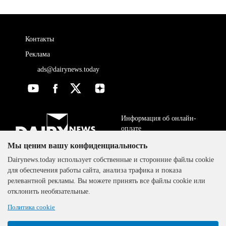
Контакты
Реклама
ads@dairynews.today
Информация об онлайн-
оплате
Мы ценим вашу конфиденциальность
ДОГОВОР-ОФЕРТА
The DairyNews, все права
Dairynews.today использует собственные и сторонние файлы cookie
Политика
защищены, 2000-2024
для обеспечения работы сайта, анализа трафика и показа
конфиденциальности
релевантной рекламы. Вы можете принять все файлы cookie или
отклонить необязательные.
Политика cookie