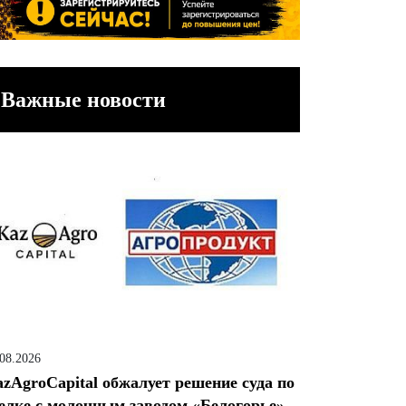
Важные новости
.08.2026
zAgroCapital обжалует решение суда по
елке с молочным заводом «Белогорье»