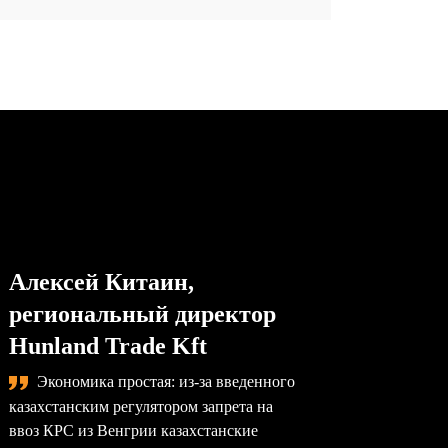
Алексей Китаин,
Степа
региональный директор
упра
Hunland Trade Kft
комп
Экономика простая: из-за введенного
Сама
казахстанским регулятором запрета на
назревае
ввоз КРС из Венгрии казахстанские
произво