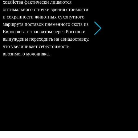
хозяйства фактически лишаются
перерабо
оптимального с точки зрения стоимости
заводы –
и сохранности животных сухопутного
перерабо
маршрута поставок племенного скота из
все моло
Евросоюза с транзитом через Россию и
снижать 
вынуждены переходить на авиадоставку,
рентабел
что увеличивает себестоимость
окупаемо
ввозимого молодняка.