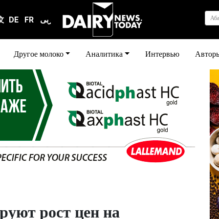
Аб
文
DE
FR
عربى
Другое молоко
Аналитика
Интервью
Автор
руют рост цен на