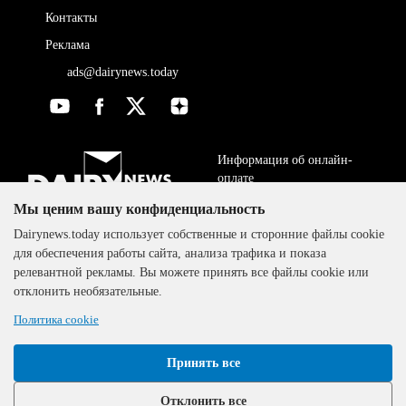
Контакты
Реклама
ads@dairynews.today
Информация об онлайн-
оплате
Мы ценим вашу конфиденциальность
ДОГОВОР-ОФЕРТА
The DairyNews, все права
Dairynews.today использует собственные и сторонние файлы cookie
Политика
защищены, 2000-2024
для обеспечения работы сайта, анализа трафика и показа
конфиденциальности
релевантной рекламы. Вы можете принять все файлы cookie или
отклонить необязательные.
Политика cookie
Принять все
Отклонить все