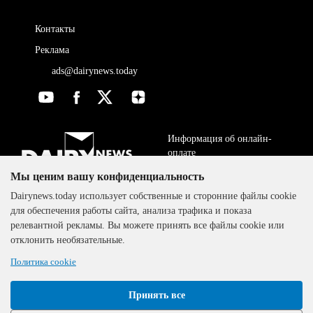
Контакты
Реклама
ads@dairynews.today
Информация об онлайн-
оплате
Мы ценим вашу конфиденциальность
ДОГОВОР-ОФЕРТА
The DairyNews, все права
Dairynews.today использует собственные и сторонние файлы cookie
Политика
защищены, 2000-2024
для обеспечения работы сайта, анализа трафика и показа
конфиденциальности
релевантной рекламы. Вы можете принять все файлы cookie или
отклонить необязательные.
Политика cookie
Принять все