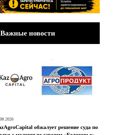
Важные новости
.08.2026
zAgroCapital обжалует решение суда по
елке с молочным заводом «Белогорье»