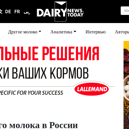
Аб
文
DE
FR
عربى
Другое молоко
Аналитика
Интервью
Автор
го молока в России