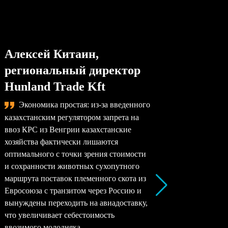
Алексей Китаин,
Степа
региональный директор
упра
Hunland Trade Kft
комп
Экономика простая: из-за введенного
Сама
казахстанским регулятором запрета на
назревае
ввоз КРС из Венгрии казахстанские
произво
хозяйства фактически лишаются
перерабо
оптимального с точки зрения стоимости
заводы –
и сохранности животных сухопутного
перерабо
маршрута поставок племенного скота из
все моло
Евросоюза с транзитом через Россию и
снижать 
вынуждены переходить на авиадоставку,
рентабел
что увеличивает себестоимость
окупаемо
ввозимого молодняка.