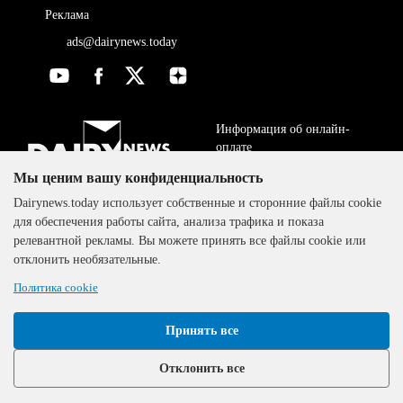
Реклама
ads@dairynews.today
Информация об онлайн-
оплате
Мы ценим вашу конфиденциальность
ДОГОВОР-ОФЕРТА
The DairyNews, все права
Dairynews.today использует собственные и сторонние файлы cookie
Политика
защищены, 2000-2024
для обеспечения работы сайта, анализа трафика и показа
конфиденциальности
релевантной рекламы. Вы можете принять все файлы cookie или
отклонить необязательные.
Политика cookie
Принять все
Отклонить все