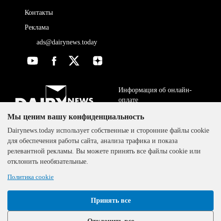
Контакты
Реклама
ads@dairynews.today
Информация об онлайн-
оплате
Мы ценим вашу конфиденциальность
ДОГОВОР-ОФЕРТА
The DairyNews, все права
Dairynews.today использует собственные и сторонние файлы cookie
Политика
защищены, 2000-2024
для обеспечения работы сайта, анализа трафика и показа
конфиденциальности
релевантной рекламы. Вы можете принять все файлы cookie или
отклонить необязательные.
Политика cookie
Принять все