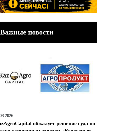
Важные новости
.08.2026
zAgroCapital обжалует решение суда по
елке с молочным заводом «Белогорье»