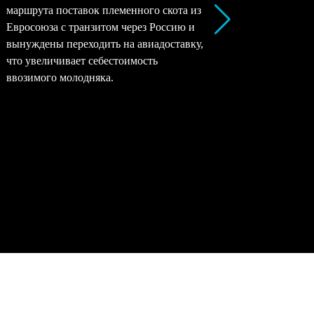
маршрута поставок племенного скота из
все моло
Евросоюза с транзитом через Россию и
снижать 
вынуждены переходить на авиадоставку,
рентабел
что увеличивает себестоимость
окупаемо
ввозимого молодняка.