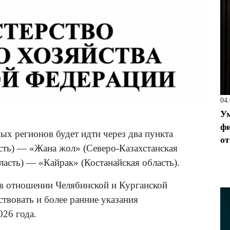
04
Ум
фи
ых регионов будет идти через два пункта
от
сть) — «Жана жол» (Северо-Казахстанская
ласть) — «Кайрак» (Костанайская область).
 в отношении Челябинской и Курганской
твовать и более ранние указания
026 года.