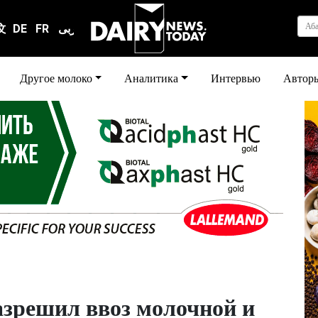
Аб
文
DE
FR
عربى
Другое молоко
Аналитика
Интервью
Автор
азрешил ввоз молочной и