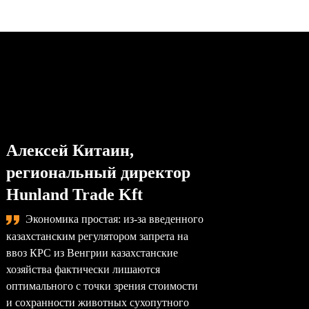
Алексей Китаин,
Степа
региональный директор
упра
Hunland Trade Kft
комп
Экономика простая: из-за введенного
Сама
казахстанским регулятором запрета на
назревае
ввоз КРС из Венгрии казахстанские
произво
хозяйства фактически лишаются
перерабо
оптимального с точки зрения стоимости
заводы –
и сохранности животных сухопутного
перерабо