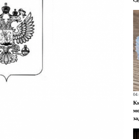
04
Ки
мо
за