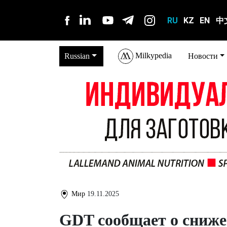
RU
KZ
EN
中
Milkypedia
Russian
Новости
Мир
19.11.2025
GDT сообщает о сниже