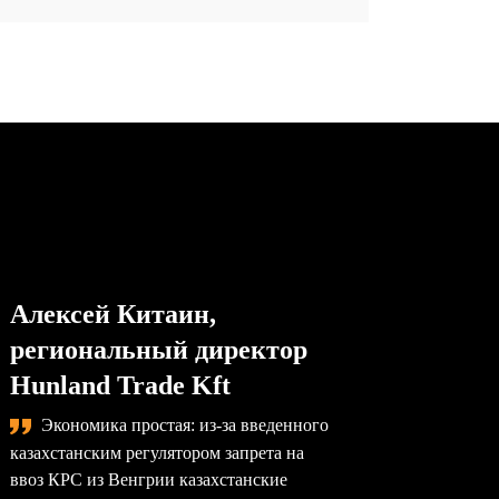
Алексей Китаин,
Степа
региональный директор
упра
Hunland Trade Kft
комп
Экономика простая: из-за введенного
Сама
казахстанским регулятором запрета на
назревае
ввоз КРС из Венгрии казахстанские
произво