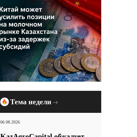
Тема недели
06.08.2026
KazAgroCapital обжалует