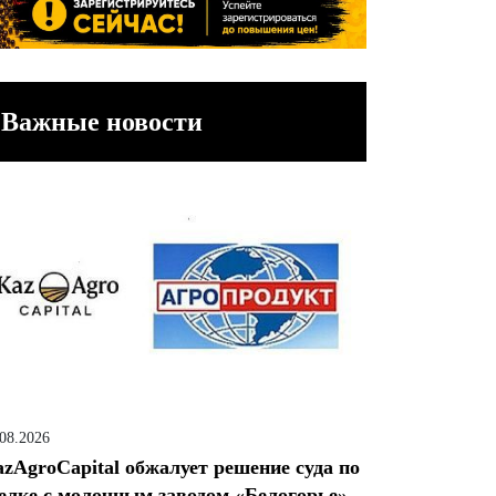
Важные новости
.08.2026
zAgroCapital обжалует решение суда по
елке с молочным заводом «Белогорье»