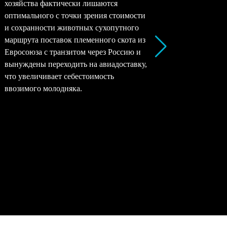
хозяйства фактически лишаются
перерабо
оптимального с точки зрения стоимости
заводы –
и сохранности животных сухопутного
перерабо
маршрута поставок племенного скота из
все моло
Евросоюза с транзитом через Россию и
снижать 
вынуждены переходить на авиадоставку,
рентабел
что увеличивает себестоимость
окупаемо
ввозимого молодняка.