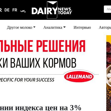
Аб
文
DE
FR
عربى
Другое молоко
Аналитика
Интервью
Автор
нии индекса цен на 3%