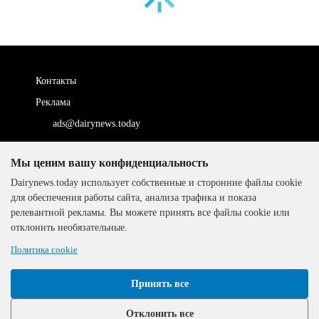
Контакты
Реклама
ads@dairynews.today
Мы ценим вашу конфиденциальность
Dairynews.today использует собственные и сторонние файлы cookie
Информация об онлайн-
для обеспечения работы сайта, анализа трафика и показа
оплате
релевантной рекламы. Вы можете принять все файлы cookie или
отклонить необязательные.
ДОГОВОР-ОФЕРТА
Политика cookie
The DairyNews, все права
Политика
защищены, 2000-2024
конфиденциальности
Принять все
Отклонить все