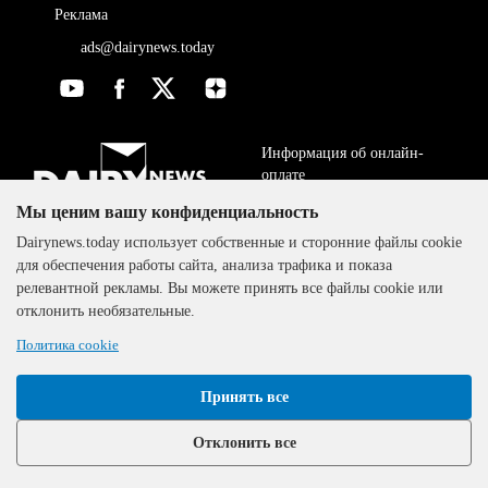
Реклама
ads@dairynews.today
Информация об онлайн-
оплате
Мы ценим вашу конфиденциальность
ДОГОВОР-ОФЕРТА
The DairyNews, все права
Dairynews.today использует собственные и сторонние файлы cookie
Политика
защищены, 2000-2024
для обеспечения работы сайта, анализа трафика и показа
конфиденциальности
релевантной рекламы. Вы можете принять все файлы cookie или
отклонить необязательные.
Политика cookie
Принять все
Отклонить все