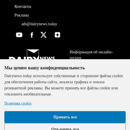
Контакты
Реклама
ads@dairynews.today
Информация об онлайн-
оплате
Мы ценим вашу конфиденциальность
ДОГОВОР-ОФЕРТА
The DairyNews, все права
Dairynews.today использует собственные и сторонние файлы cookie
Политика
защищены, 2000-2024
для обеспечения работы сайта, анализа трафика и показа
конфиденциальности
релевантной рекламы. Вы можете принять все файлы cookie или
отклонить необязательные.
Политика cookie
Принять все
Отклонить все