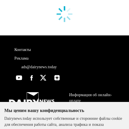
Контакты
Реклама
ads@dairynews.today
Информация об онлайн-
оплате
Мы ценим вашу конфиденциальность
ДОГОВОР-ОФЕРТА
The DairyNews, все права
Dairynews.today использует собственные и сторонние файлы cookie
Политика
защищены, 2000-2024
для обеспечения работы сайта, анализа трафика и показа
конфиденциальности