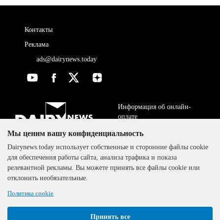
Контакты
Реклама
ads@dairynews.today
Информация об онлайн-
оплате
Мы ценим вашу конфиденциальность
ДОГОВОР-ОФЕРТА
The DairyNews, все права
Dairynews.today использует собственные и сторонние файлы cookie
Политика
защищены, 2000-2024
для обеспечения работы сайта, анализа трафика и показа
конфиденциальности
релевантной рекламы. Вы можете принять все файлы cookie или
отклонить необязательные.
Политика cookie
Принять все