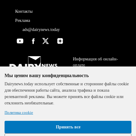
Контакты
Реклама
ads@dairynews.today
Информация об онлайн-
оплате
Мы ценим вашу конфиденциальность
ДОГОВОР-ОФЕРТА
The DairyNews, все права
Dairynews.today использует собственные и сторонние файлы cookie
Политика
защищены, 2000-2024
для обеспечения работы сайта, анализа трафика и показа
конфиденциальности
релевантной рекламы. Вы можете принять все файлы cookie или
отклонить необязательные.
Политика cookie
Принять все