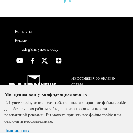
Контакты
Реклама
ads@dairynews.today
Информация об онлайн-
оплате
Мы ценим вашу конфиденциальность
ДОГОВОР-ОФЕРТА
The DairyNews, все права
Dairynews.today использует собственные и сторонние файлы cookie
Политика
защищены, 2000-2024
для обеспечения работы сайта, анализа трафика и показа
конфиденциальности
релевантной рекламы. Вы можете принять все файлы cookie или
отклонить необязательные.
Политика cookie