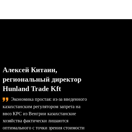
Алексей Китаин,
Степа
региональный директор
упра
Hunland Trade Kft
комп
Экономика простая: из-за введенного
Сама
казахстанским регулятором запрета на
назревае
ввоз КРС из Венгрии казахстанские
произво
хозяйства фактически лишаются
перерабо
оптимального с точки зрения стоимости
заводы –