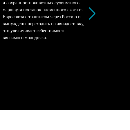
и сохранности животных сухопутного
перерабо
маршрута поставок племенного скота из
все моло
Евросоюза с транзитом через Россию и
снижать 
вынуждены переходить на авиадоставку,
рентабел
что увеличивает себестоимость
окупаемо
ввозимого молодняка.