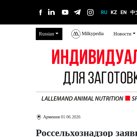
RU
KZ
EN
中
Milkypedia
Russian
Новости
Армения
01.06.2026
Россельхознадзор заяв