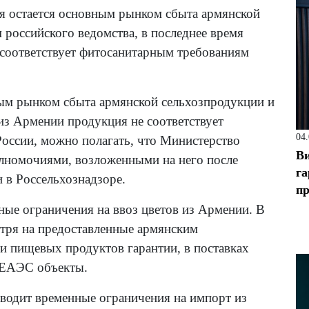
ия остается основным рынком сбыта армянской
 российского ведомства, в последнее время
 соответствует фитосанитарным требованиям
ным рынком сбыта армянской сельхозпродукции и
 из Армении продукция не соответствует
04
ссии, можно полагать, что Министерство
Ви
олномочиями, возложенными на него после
га
 в Россельхознадзоре.
пр
нные ограничения на ввоз цветов из Армении. В
отря на предоставленные армянским
и пищевых продуктов гарантии, в поставках
 ЕАЭС объекты.
 вводит временные ограничения на импорт из