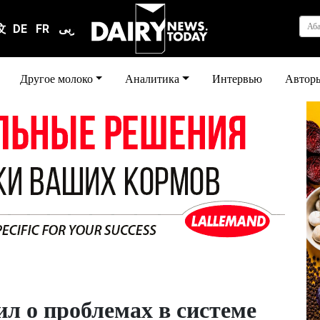
Аб
文
DE
FR
عربى
Другое молоко
Аналитика
Интервью
Автор
ил о проблемах в системе