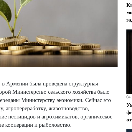
Ки
мо
за
у в Армении была проведена структурная
торой Министерство сельского хозяйства было
04
ереданы Министерству экономики. Сейчас это
Ум
у, агропереработку, животноводство,
фи
ние пестицидов и агрохимикатов, органическое
от
ые кооперации и рыболовство.