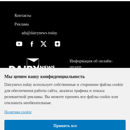
Контакты
Реклама
ads@dairynews.today
Информация об онлайн-
оплате
Мы ценим вашу конфиденциальность
ДОГОВОР-ОФЕРТА
The DairyNews, все права
Dairynews.today использует собственные и сторонние файлы cookie
Политика
защищены, 2000-2024
для обеспечения работы сайта, анализа трафика и показа
конфиденциальности
релевантной рекламы. Вы можете принять все файлы cookie или
отклонить необязательные.
Политика cookie
Принять все