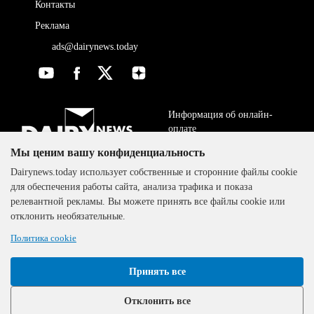
Контакты
Реклама
ads@dairynews.today
Информация об онлайн-
оплате
Мы ценим вашу конфиденциальность
ДОГОВОР-ОФЕРТА
The DairyNews, все права
Dairynews.today использует собственные и сторонние файлы cookie
Политика
защищены, 2000-2024
для обеспечения работы сайта, анализа трафика и показа
конфиденциальности
релевантной рекламы. Вы можете принять все файлы cookie или
отклонить необязательные.
Политика cookie
Принять все
Отклонить все