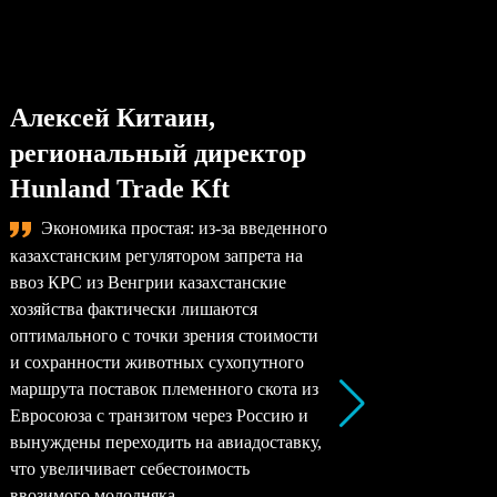
Алексей Китаин,
Степа
региональный директор
упра
Hunland Trade Kft
комп
Экономика простая: из-за введенного
Сама
казахстанским регулятором запрета на
назревае
ввоз КРС из Венгрии казахстанские
произво
хозяйства фактически лишаются
перерабо
оптимального с точки зрения стоимости
заводы –
и сохранности животных сухопутного
перерабо
маршрута поставок племенного скота из
все моло
Евросоюза с транзитом через Россию и
снижать 
вынуждены переходить на авиадоставку,
рентабел
что увеличивает себестоимость
окупаемо
ввозимого молодняка.