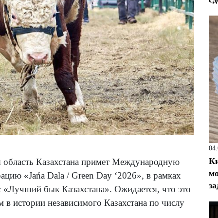
04
Ки
я область Казахстана примет Международную
мо
цию «Jańa Dala / Green Day ‘2026», в рамках
за
 «Лучший бык Казахстана». Ожидается, что это
 в истории независимого Казахстана по числу