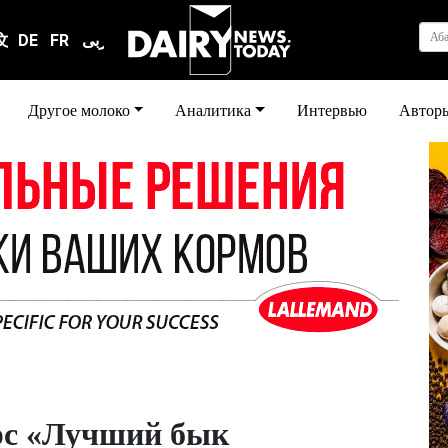
Аб
文
DE
FR
عربى
Другое молоко
Аналитика
Интервью
Автор
рс «Лучший бык