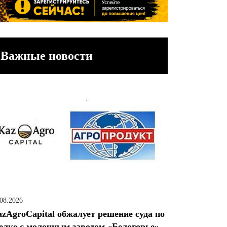
Важные новости
.08.2026
zAgroCapital обжалует решение суда по
елке с молочным заводом «Белогорье»