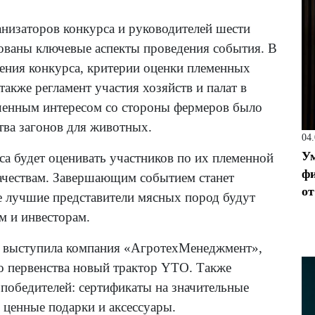
низаторов конкурса и руководителей шести
сованы ключевые аспекты проведения события. В
ения конкурса, критерии оценки племенных
также регламент участия хозяйств и палат в
иченным интересом со стороны фермеров было
тва загонов для животных.
04
Ум
са будет оценивать участников по их племенной
фи
качествам. Завершающим событием станет
от
е лучшие представители мясных пород будут
 и инвесторам.
ь выступила компания «АгротехМенеджмент»,
о первенства новый трактор YTO. Также
обедителей: сертификаты на значительные
ценные подарки и аксессуары.