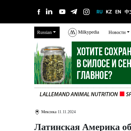
RU
KZ
EN
中
Milkypedia
Russian
Новости
Мексика
11.11.2024
Латинская Америка об