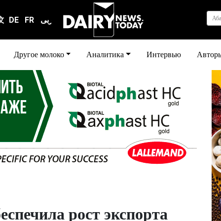
Аб
文
DE
FR
عربى
Другое молоко
Аналитика
Интервью
Автор
еспечила рост экспорта