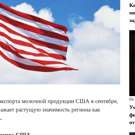
Ки
мо
за
04
кспорта молочной продукции США в сентябре,
Ум
ражает растущую значимость региона как
фи
.
от
кспорта США