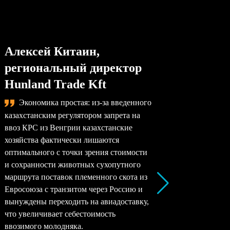
Алексей Китаин,
Степа
региональный директор
упра
Hunland Trade Kft
комп
Экономика простая: из-за введенного
Сама
казахстанским регулятором запрета на
назревае
ввоз КРС из Венгрии казахстанские
произво
хозяйства фактически лишаются
перерабо
оптимального с точки зрения стоимости
заводы –
и сохранности животных сухопутного
перерабо
маршрута поставок племенного скота из
все моло
Евросоюза с транзитом через Россию и
снижать 
вынуждены переходить на авиадоставку,
рентабел
что увеличивает себестоимость
окупаемо
ввозимого молодняка.