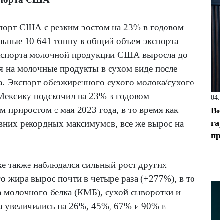
порт США с резким ростом на 23% в годовом
ельные 10 641 тонну в общий объем экспорта
кспорта молочной продукции США выросла до
я на молочные продукты в сухом виде после
а. Экспорт обезжиренного сухого молока/сухого
ексику подскочил на 23% в годовом
04
 приростом с мая 2023 года, в то время как
Ви
га
авних рекордных максимумов, все же вырос на
пр
ке также наблюдался сильный рост других
о жира вырос почти в четыре раза (+277%), в то
та молочного белка (КМБ), сухой сыворотки и
а увеличились на 26%, 45%, 67% и 90% в