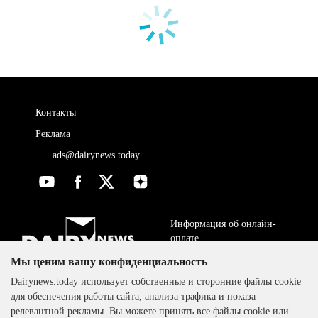
Контакты
Реклама
ads@dairynews.today
Информация об онлайн-
оплате
Мы ценим вашу конфиденциальность
ДОГОВОР-ОФЕРТА
The DairyNews, все права
Dairynews.today использует собственные и сторонние файлы cookie
Политика
защищены, 2000-2024
для обеспечения работы сайта, анализа трафика и показа
конфиденциальности
релевантной рекламы. Вы можете принять все файлы cookie или