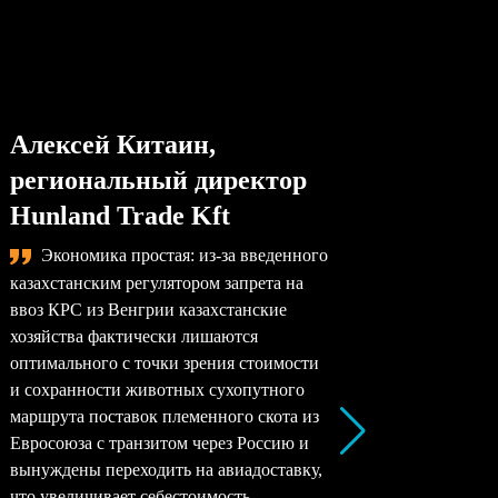
Алексей Китаин,
Степа
региональный директор
упра
Hunland Trade Kft
комп
Экономика простая: из-за введенного
Сама
казахстанским регулятором запрета на
назревае
ввоз КРС из Венгрии казахстанские
произво
хозяйства фактически лишаются
перерабо
оптимального с точки зрения стоимости
заводы –
и сохранности животных сухопутного
перерабо
маршрута поставок племенного скота из
все моло
Евросоюза с транзитом через Россию и
снижать 
вынуждены переходить на авиадоставку,
рентабел
что увеличивает себестоимость
окупаемо