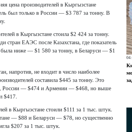
дняя цена производителей в Кыргызстане
ель был только в России — $3 787 за тонну. В
ну.
телей в Кыргызстане стоила $2 424 за тонну.
ди стран ЕАЭС после Казахстана, где показатель
а была ниже — $1 580 за тонну, в Беларуси — $1
04
Ки
, напротив, не входит в число наиболее
мо
изводителей составила $445 за тонну. Это
за
ну, России — $474 и Армении — $468, но выше
л $417.
ей в Кыргызстане стоили $111 за 1 тыс. штук.
тане — $88 и Беларуси — $78, но существенно
игла $207 за 1 тыс. штук.