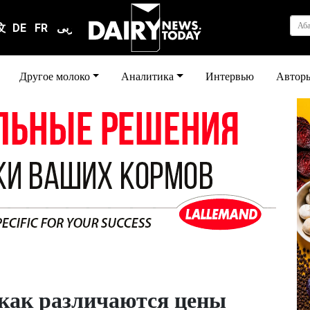
Аб
文
DE
FR
عربى
Другое молоко
Аналитика
Интервью
Автор
 как различаются цены