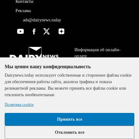
Контакты
Реклама
ads@dairynews.today
Информация об онлайн-
оплате
Мы ценим вашу конфиденциальность
ДОГОВОР-ОФЕРТА
The DairyNews, все права
Dairynews.today использует собственные и сторонние файлы cookie
Политика
защищены, 2000-2024
для обеспечения работы сайта, анализа трафика и показа
конфиденциальности
релевантной рекламы. Вы можете принять все файлы cookie или
отклонить необязательные.
Политика cookie
Принять все
Отклонить все