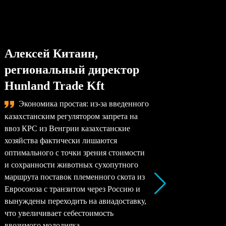
Алексей Китаин,
Степа
региональный директор
упра
Hunland Trade Kft
комп
Экономика простая: из-за введенного
Сама
казахстанским регулятором запрета на
назревае
ввоз КРС из Венгрии казахстанские
произво
хозяйства фактически лишаются
перерабо
оптимального с точки зрения стоимости
заводы –
и сохранности животных сухопутного
перерабо
маршрута поставок племенного скота из
все моло
Евросоюза с транзитом через Россию и
снижать 
вынуждены переходить на авиадоставку,
рентабел
что увеличивает себестоимость
окупаемо
ввозимого молодняка.