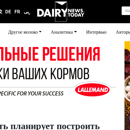
Аб
文
DE
FR
عربى
Другое молоко
Аналитика
Интервью
Автор
ть планирует построить