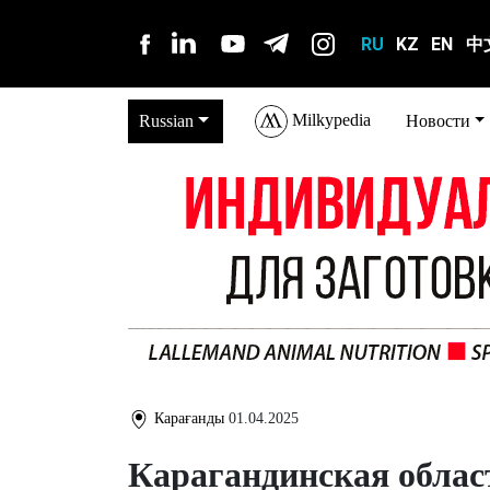
RU
KZ
EN
中
Milkypedia
Russian
Новости
Карағанды
01.04.2025
Карагандинская облас