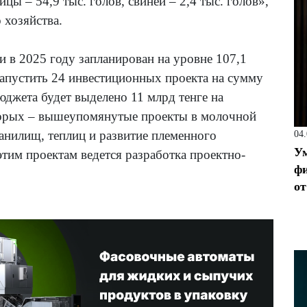
ицы – 54,9 тыс. голов, свиней – 2,4 тыс. голов»,
 хозяйства.
 в 2025 году запланирован на уровне 107,1
 запустить 24 инвестиционных проекта на сумму
юджета будет выделено 11 млрд тенге на
торых – вышеупомянутые проекты в молочной
ранилищ, теплиц и развитие племенного
04
Ум
этим проектам ведется разработка проектно-
фи
от