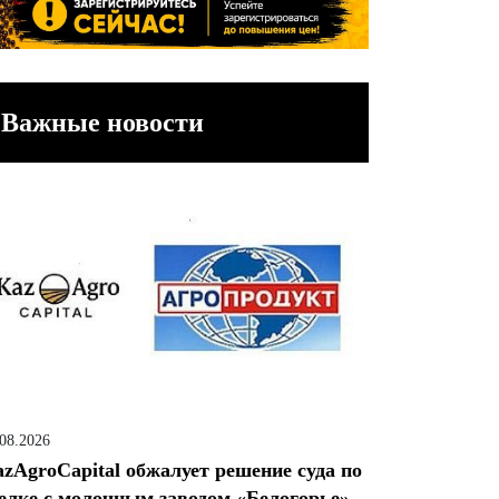
Важные новости
.08.2026
zAgroCapital обжалует решение суда по
елке с молочным заводом «Белогорье»