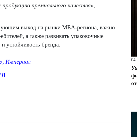
 продукцию премиального качества
», —
ирующим выход на рынки MEA-региона, важно
ебителей, а также развивать упаковочные
 и устойчивость бренда.
04
p
,
Империал
Ум
PB
фи
от