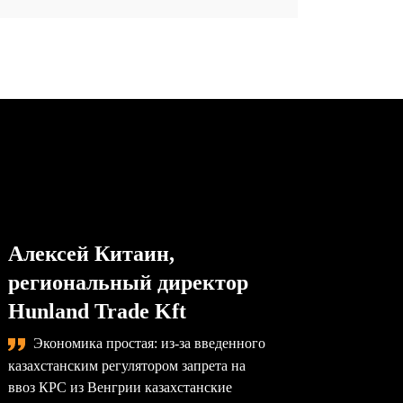
Алексей Китаин,
Степа
региональный директор
упра
Hunland Trade Kft
комп
Экономика простая: из-за введенного
Сама
казахстанским регулятором запрета на
назревае
ввоз КРС из Венгрии казахстанские
произво