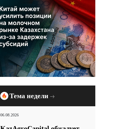
Тема недели
06.08.2026
KazAgroCapital обжалует