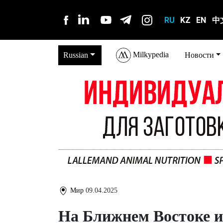
RU
KZ
EN
中
Milkypedia
Russian
Новости
Мир
09.04.2025
На Ближнем Востоке и