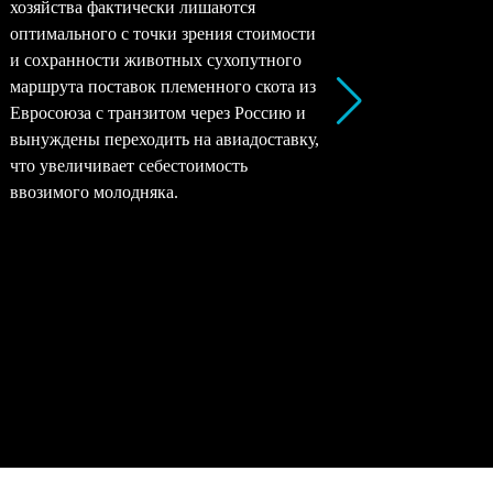
хозяйства фактически лишаются
перерабо
оптимального с точки зрения стоимости
заводы –
и сохранности животных сухопутного
перерабо
маршрута поставок племенного скота из
все моло
Евросоюза с транзитом через Россию и
снижать 
вынуждены переходить на авиадоставку,
рентабел
что увеличивает себестоимость
окупаемо
ввозимого молодняка.