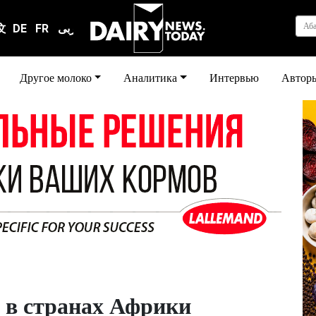
Аб
文
DE
FR
عربى
Другое молоко
Аналитика
Интервью
Автор
 в странах Африки