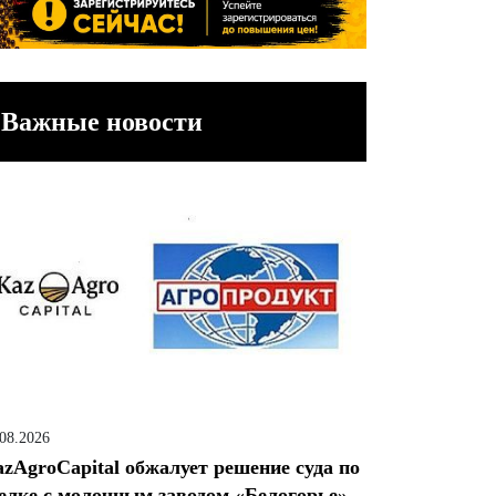
Важные новости
.08.2026
zAgroCapital обжалует решение суда по
елке с молочным заводом «Белогорье»