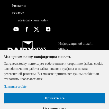
Контакты
Реклама
ads@dairynews.today
Информация об онлайн-
оплате
Мы ценим вашу конфиденциальность
ДОГОВОР-ОФЕРТА
The DairyNews, все права
Dairynews.today использует собственные и сторонние файлы cookie
Политика
защищены, 2000-2024
для обеспечения работы сайта, анализа трафика и показа
конфиденциальности
релевантной рекламы. Вы можете принять все файлы cookie или
отклонить необязательные.
Политика cookie
Принять все
Отклонить все