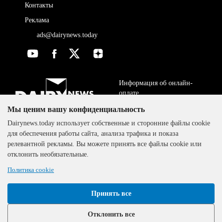
Контакты
Реклама
ads@dairynews.today
Информация об онлайн-
оплате
Мы ценим вашу конфиденциальность
ДОГОВОР-ОФЕРТА
The DairyNews, все права
Dairynews.today использует собственные и сторонние файлы cookie
Политика
защищены, 2000-2024
для обеспечения работы сайта, анализа трафика и показа
конфиденциальности
релевантной рекламы. Вы можете принять все файлы cookie или
отклонить необязательные.
Политика cookie
Принять все
Отклонить все