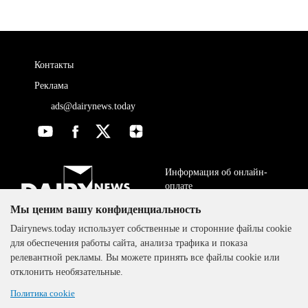
Контакты
Реклама
ads@dairynews.today
Информация об онлайн-
оплате
Мы ценим вашу конфиденциальность
ДОГОВОР-ОФЕРТА
The DairyNews, все права
Dairynews.today использует собственные и сторонние файлы cookie
Политика
защищены, 2000-2024
для обеспечения работы сайта, анализа трафика и показа
конфиденциальности
релевантной рекламы. Вы можете принять все файлы cookie или
отклонить необязательные.
Политика cookie