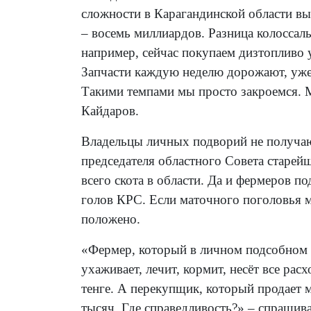
сложности в Карагандинской области в
– восемь миллиардов. Разница колоссал
например, сейчас покупаем дизтопливо у
Запчасти каждую неделю дорожают, уже 
Такими темпами мы просто закроемся. М
Кайдаров.
Владельцы личных подворий не получаю
председателя областного Совета старе
всего скота в области. Да и фермеров по
голов КРС. Если маточного поголовья м
положено.
«Фермер, который в личном подсобном х
ухаживает, лечит, кормит, несёт все рас
тенге. А перекупщик, который продает 
тысяч. Где справедливость?» – спрашив