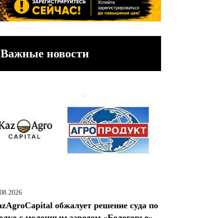
Важные новости
.08.2026
zAgroCapital обжалует решение суда по
елке с молочным заводом «Белогорье»