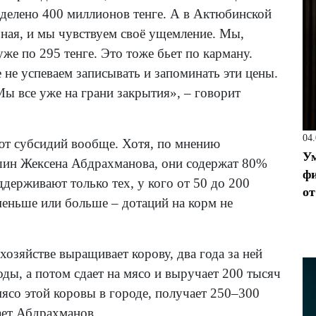
ыделено 400 миллионов тенге. А в Актюбинской
ьная, и мы чувствуем своё ущемление. Мы,
же по 295 тенге. Это тоже бьет по карману.
не успеваем записывать и запоминать эти цены.
ы все уже на грани закрытия», – говорит
04
т субсидий вообще. Хотя, по мнению
Ум
йшин Жексена Абдрахманова, они содержат 80%
фи
ддерживают только тех, у кого от 50 до 200
от
еньше или больше – дотаций на корм не
озяйстве выращивает корову, два года за ней
ходы, а потом сдает на мясо и выручает 200 тысяч
мясо этой коровы в городе, получает 250–300
ает Абдрахманов.