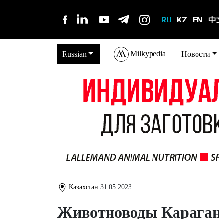
RU
KZ
EN
中
Milkypedia
Russian
Новости
Казахстан
31.05.2023
Животноводы Караган