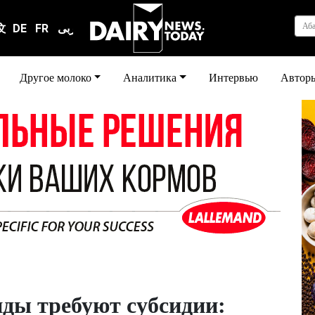
Аб
文
DE
FR
عربى
Другое молоко
Аналитика
Интервью
Автор
ды требуют субсидии: