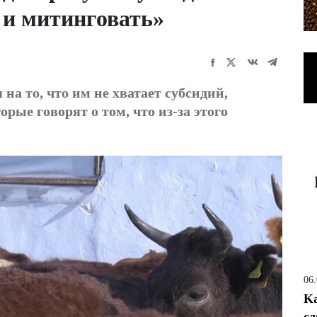
 и митинговать»
а то, что им не хватает субсидий,
рые говорят о том, что из-за этого
06
Ka
сд