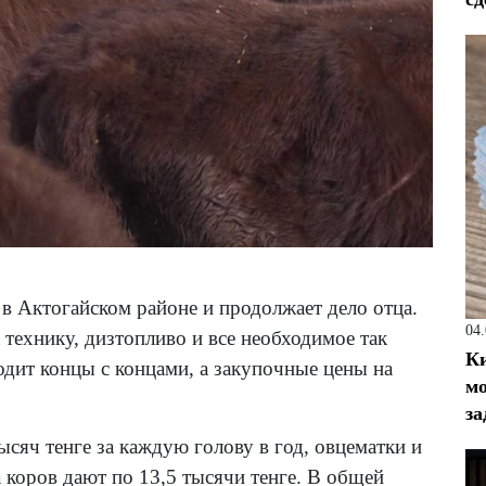
 в Актогайском районе и продолжает дело отца.
04
а технику, дизтопливо и все необходимое так
Ки
одит концы с концами, а закупочные цены на
мо
за
сяч тенге за каждую голову в год, овцематки и
а коров дают по 13,5 тысячи тенге. В общей