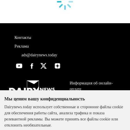
Контакты
Реклама
ads@dairynews.today
Информация об онлайн-
оплате
Мы ценим вашу конфиденциальность
ДОГОВОР-ОФЕРТА
The DairyNews, все права
Dairynews.today использует собственные и сторонние файлы cookie
Политика
защищены, 2000-2024
для обеспечения работы сайта, анализа трафика и показа
конфиденциальности
релевантной рекламы. Вы можете принять все файлы cookie или
отклонить необязательные.