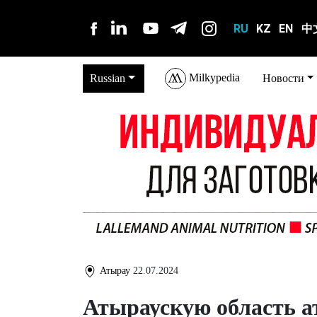
RU
KZ
EN
中
Milkypedia
Russian
Новости
Атырау
22.07.2024
Атыраускую область а