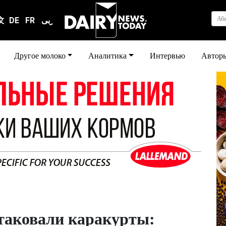
Аб
文
DE
FR
عربى
Другое молоко
Аналитика
Интервью
Автор
таковали каракурты: