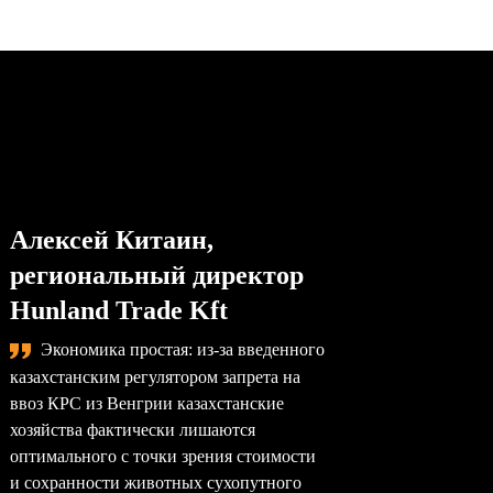
Алексей Китаин,
Степа
региональный директор
упра
Hunland Trade Kft
комп
Экономика простая: из-за введенного
Сама
казахстанским регулятором запрета на
назревае
ввоз КРС из Венгрии казахстанские
произво
хозяйства фактически лишаются
перерабо
оптимального с точки зрения стоимости
заводы –
и сохранности животных сухопутного
перерабо