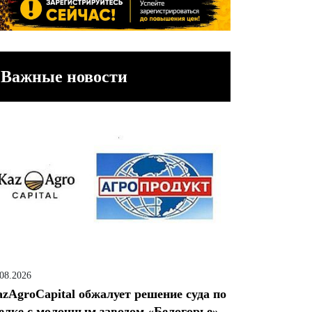
Важные новости
.08.2026
zAgroCapital обжалует решение суда по
елке с молочным заводом «Белогорье»