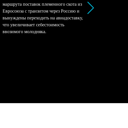
маршрута поставок племенного скота из
все моло
Евросоюза с транзитом через Россию и
снижать 
вынуждены переходить на авиадоставку,
рентабел
что увеличивает себестоимость
окупаемо
ввозимого молодняка.