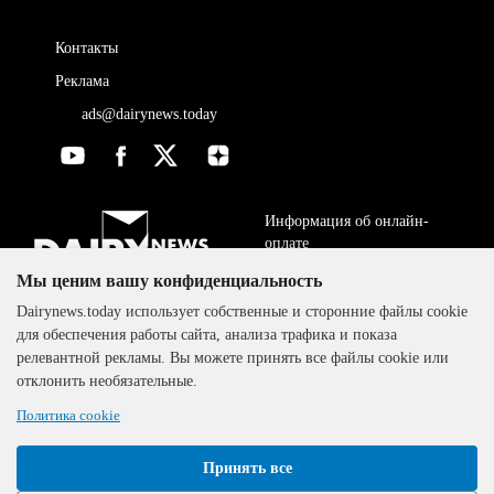
Контакты
Реклама
ads@dairynews.today
Информация об онлайн-
оплате
Мы ценим вашу конфиденциальность
ДОГОВОР-ОФЕРТА
The DairyNews, все права
Dairynews.today использует собственные и сторонние файлы cookie
Политика
защищены, 2000-2024
для обеспечения работы сайта, анализа трафика и показа
конфиденциальности
релевантной рекламы. Вы можете принять все файлы cookie или
отклонить необязательные.
Политика cookie
Принять все