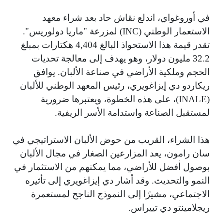
في أوروغواي، اندلع نقاش حاد بعد شراء معهد
الاستعمار الوطني (INC) لمزرعة "ماريا دولوريس".
تقدر قيمة هذا الاستحواذ البالغ 4,404 هكتارات بمبلغ
32.2 مليون دولار، وهو يهدف إلى معالجة تحديات
الحجم وملكية الأراضي في صناعة الألبان. يوافق
ريكاردو دي إيزاغويري، رئيس المعهد الوطني للألبان
(INALE)، على هذه الخطوة، ويعتبرها ضرورية
لمستقبل الصناعة واستدامة الأسر الريفية.
هذا الشراء، القريب من حوض الألبان الاستراتيجي في
سان رامون، يعد المزارعين الصغار في مجال الألبان
بوصول أفضل للأراضي، مما يمكنهم من الاستثمار في
النمو والتحديث. وقد أشار دي إيزاغويري إلى تأثيره
الاجتماعي، مشيرًا إلى النموذج الناجح لمستعمرة
ريجلامينتو دي تييراس.