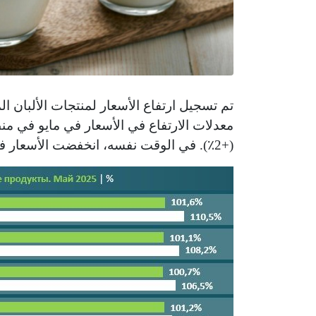
تم تسجيل ارتفاع الأسعار لمنتجات الألبان الم
(+2٪). في الوقت نفسه، انخفضت الأسعار في منطقة كيزيلوردا بنسبة 0.5٪.