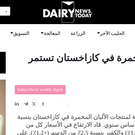
الحليب الآخر
الزراعة
المعالجة
التسويق
مخمرة في كازاخستان تستمر
Subscribe to weekly digest
EN
中文
DE
FR
عربى
لاستهلاكية لمنتجات الألبان المخمرة في كازاخستان بنسبة
هر أبريل وبنسبة 6.6٪ على أساس سنوي. قاد الارتفاع في الأسعار كل من
الزبادي (+1.6٪ شهريًا)، الجبن الصلب (+1.1٪) والكفير بنسبة 2.5٪ من الدسم (+1.2٪). على