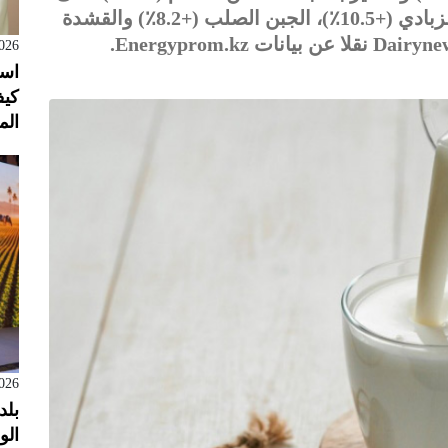
أساس سنوي، تم تسجيل أكبر زيادة في الزبادي (+10.5٪)، الجبن الصلب (+8.2٪) والقشدة
026
است
كيف
الم
026
بلد
الول