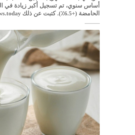
الحامضة (+6.5٪). كتبت عن ذلك Dairynews.today نقلا عن بيانات Еnergyprom.kz.