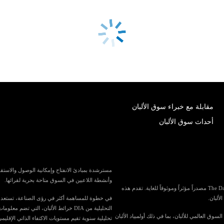
مقابلة مع خبراء سوق الألبان
أحداث سوق الألبان
وأنشطة اللاعبين في السوق متاحة بحرية لقرائها.
باعتبارها واحدة من أكبر المنافذ الإعلامية المتخصصة في العالم لصناعة الألبان، تُعد The Dairy News مصدراً مؤثراً وموثوقاً للغاية. تقدم هذه
لألبان.
التحليلية من DIA خرائط الألبان، الت
في السوق العالمي للألبان، بما في ذلك أولمبياد الألبان
تحليلية سنوية تقيم مستويات الاكتفاء الذاتي الإقليمي