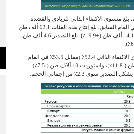
كما لوحظ أن خلال الربع الأول من عام 2025، بلغ مستوى الاكتفاء الذاتي للزبادي والقشدة
المخمرة 81.5٪، بعد أن انخفض من 83.5٪ في العام السابق. بلغ إنتاج هذه الفئات 62.1 ألف طن
(+4.7٪ عن العام الماضي)، وبلغت الواردات 14.1 ألف طن (+19.9٪). بلغ التصدير 4.6 ألف طن،
في قطاع الجبن والجبن القريش، يبلغ مستوى الاكتفاء الذاتي 52.4٪ (مقابل 53.5٪ في العام
السابق). خلال ثلاثة أشهر، تم إنتاج 11 ألف طن (-11.8٪)، واستوردت 10 آلاف طن (-7.5٪).