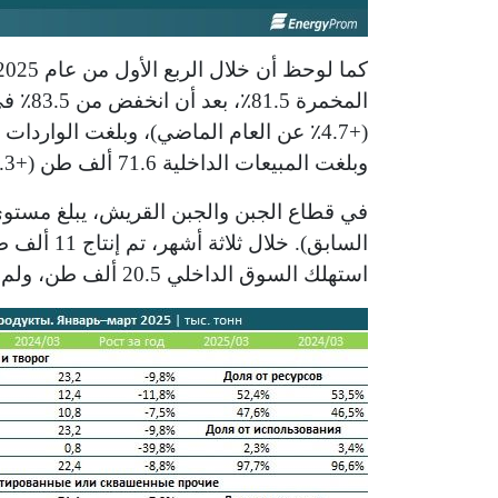
وبلغت المبيعات الداخلية 71.6 ألف طن (+6.3٪).
استهلك السوق الداخلي 20.5 ألف طن، ولم يشكل التصدير سوى 2.3٪ من إجمالي الحجم.