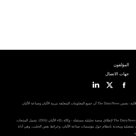
المؤلفون
جهات الاتصال
مسترشدة بمبادئ الانفتاح وإمكانية الوصول والاستقلالية، تضمن The DairyNews أن جميع المعلومات المتعلقة بتربية الألبان وصناعة الألبان
في خطوة للمساهمة أكثر في رؤى الصناعة، تستعد The DairyNews لإطلاق منصة تحليلية مستقلة - وكالة ذكاء الألبان (DIA). تشمل المنتجات
ي تضم معلومات تشغيلية ومحدثة بانتظام حول مؤسسات صناعة الألبان، وخرائط نقص الحليب، وهي أداة
.