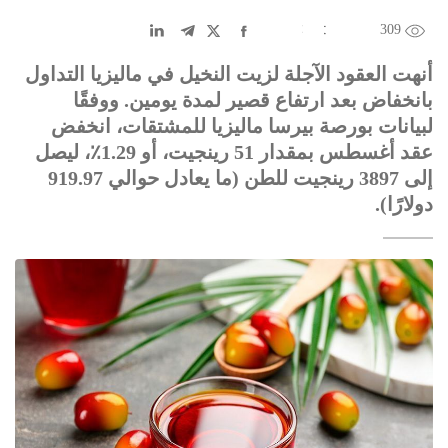
309
EN
中文
DE
FR
عربى
أنهت العقود الآجلة لزيت النخيل في ماليزيا التداول
بانخفاض بعد ارتفاع قصير لمدة يومين. ووفقًا
لبيانات بورصة بيرسا ماليزيا للمشتقات، انخفض
عقد أغسطس بمقدار 51 رينجيت، أو 1.29٪، ليصل
إلى 3897 رينجيت للطن (ما يعادل حوالي 919.97
دولارًا).