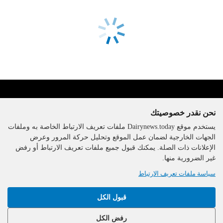
نحن نقدر خصوصيتك
يستخدم موقع Dairynews.today ملفات تعريف الارتباط الخاصة به وملفات
الجهات الخارجية لضمان عمل الموقع وتحليل حركة المرور وعرض
الإعلانات ذات الصلة. يمكنك قبول جميع ملفات تعريف الارتباط أو رفض
The DairyNews, جميع الحقوق
غير الضرورية منها.
محفوظة، 2000-2026
سياسة ملفات تعريف الارتباط
قبول الكل
رفض الكل